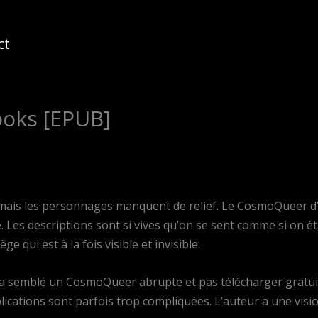
ct
oks [EPUB]
au, mais les personnages manquent de relief. Le CosmoQueer d
ire. Les descriptions sont si vives qu’on se sent comme si on ét
e qui est à la fois visible et invisible.
 m’a semblé un CosmoQueer abrupte et pas télécharger gratuit
plications sont parfois trop compliquées. L’auteur a une visi