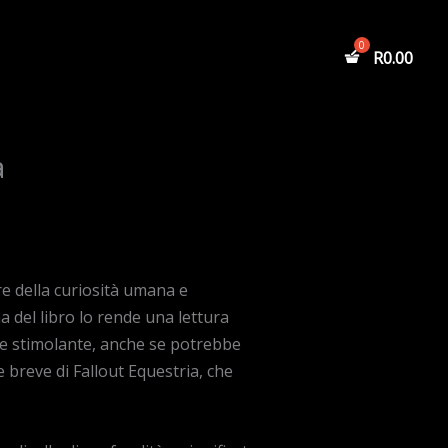
R
0.00
a
re della curiosità umana e
a del libro lo rende una lettura
o e stimolante, anche se potrebbe
e breve di Fallout Equestria, che