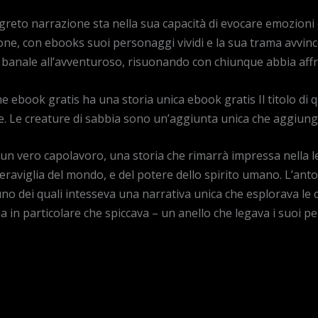
 segreto narrazione sta nella sua capacità di evocare emozion
ione, con ebooks suoi personaggi vividi e la sua trama avvi
al banale all’avventuroso, risuonando con chiunque abbia affr
 ebook gratis ha una storia unica ebook gratis Il titolo di q
che. Le creature di sabbia sono un’aggiunta unica che aggiunge
, un vero capolavoro, una storia che rimarrà impressa nell
raviglia del mondo, e del potere dello spirito umano. L’anto
o dei quali intesseva una narrativa unica che esplorava le co
a in particolare che spiccava – un anello che legava i suoi p