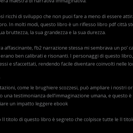
pera maestra di narrativa immaginativa.
sì ricchi di sviluppo che non puoi fare a meno di essere atti
ro. In molti modi, questo libro è un riflesso libro pdf città ste
sua bruttezza, la sua grandezza e la sua durezza.
era affascinante, fb2 narrazione stessa mi sembrava un po’ c
 erano ben calibrati e risonanti. I personaggi di questo libr
ssi e sfaccettati, rendendo facile diventare coinvolti nelle lo
f
azioni, come le brughiere scozzesi, può ampliare i nostri or
no una testimonianza dell’immaginazione umana, e questo 
ciare un impatto leggere ebook
 titolo di questo libro è segreto che colpisce tutte le Il tito