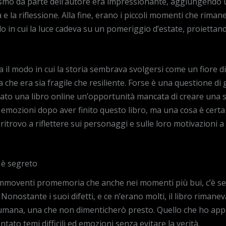
smo da parte dell’autore era impressionante, aggiungendo un 
a e la riflessione. Alla fine, erano i piccoli momenti che rima
modo in cui la luce cadeva su un pomeriggio d’estate, proiet
il modo in cui la storia sembrava svolgersi come un fiore di l
che era sia fragile che resiliente. Forse è una questione di gu
ato una libro online un’opportunità mancata di creare una s
emozioni dopo aver finito questo libro, ma una cosa è certa 
i ritrovo a riflettere sui personaggi e sulle loro motivazioni 
o è segreto
ommoventi promemoria che anche nei momenti più bui, c’è s
. Nonostante i suoi difetti, e ce n’erano molti, il libro rima
umana, una che non dimenticherò presto. Quello che ho appre
ntato temi difficili ed emozioni senza evitare la verità.