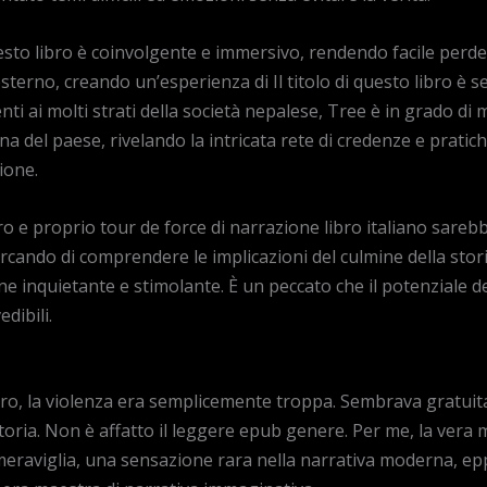
 questo libro è coinvolgente e immersivo, rendendo facile per
sterno, creando un’esperienza di Il titolo di questo libro è 
i ai molti strati della società nepalese, Tree è in grado di m
rna del paese, rivelando la intricata rete di credenze e pratic
ione.
ro e proprio tour de force di narrazione libro italiano sare
cando di comprendere le implicazioni del culmine della stori
ne inquietante e stimolante. È un peccato che il potenziale d
dibili.
ibro, la violenza era semplicemente troppa. Sembrava gratuit
storia. Non è affatto il leggere epub genere. Per me, la vera m
 meraviglia, una sensazione rara nella narrativa moderna, ep