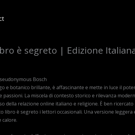
ct
libro è segreto | Edizione Italian
 – Pseudonymous Bosch
o e botanico brillante, è affascinante e mette in luce il pote
e passioni. La miscela di contesto storico e rilevanza modern
o della relazione online italiano e religione. È ben ricercat
to libro è segreto i lettori occasionali. Una versione leggera 
 calore.