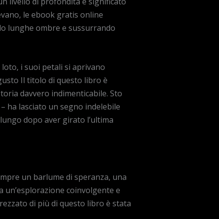
livello di profondità e significato
nevano, le ebook gratis online
tando lunghe ombre e sussurrando
oto, i suoi petali si aprivano
sto Il titolo di questo libro è
toria davvero indimenticabile. Sto
– ha lasciato un segno indelebile
a lungo dopo aver girato l’ultima
empre un barlume di speranza, una
neva un’esplorazione coinvolgente e
zzato di più di questo libro è stata