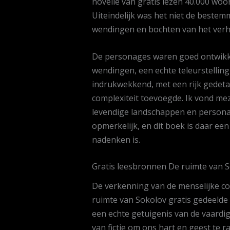
novelle van gratis lezen 40.000 woo
Uiteindelijk was het niet de bestem
wendingen en bochten van het verha
De personages waren goed ontwikke
wendingen, een echte teleurstelling
indrukwekkend, met een rijk gedeta
complexiteit toevoegde. Ik vond me
levendige landschappen en personage
opmerkelijk, en dit boek is daar e
nadenken is.
Gratis leesbronnen De ruimte van 
De verkenning van de menselijke co
ruimte van Sokolov gratis gedeelde 
een echte getuigenis van de vaard
van fictie om ons hart en geest te 