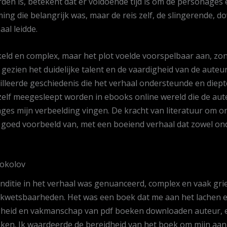
rden is, betekent dat er voldoende tijd is om de personages 
ming die belangrijk was, maar de reis zelf, de slingerende, 
al leidde.
ld en complex, maar het plot voelde voorspelbaar aan, zon
 gezien het duidelijke talent en de vaardigheid van de aute
illeerde geschiedenis die het verhaal ondersteunde en diep
zelf meegesleept worden in ebooks online wereld die de au
s mijn verbeelding vingen. De kracht van literatuur om ons
en goed voorbeeld van, met een boeiend verhaal dat zowel o
Sokolov
nditie in het verhaal was genuanceerd, complex en vaak grie
kwetsbaarheden. Het was een boek dat me aan het lachen en 
igheid en vakmanschap van pdf boeken downloaden auteur, e
raken. Ik waardeerde de bereidheid van het boek om mijn aa