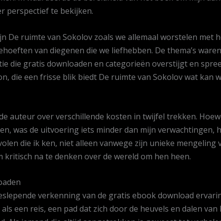
r perspectief te bekijken.
n De ruimte van Sokolov zoals we allemaal worstelen met 
ehoeften van diegenen die we liefhebben. De thema’s waren t
e die gratis downloaden en categorieën overstijgt en spreek
ron, die een frisse blik biedt De ruimte van Sokolov wat ka
e auteur over verschillende kosten in twijfel trekken. Hoe
ren, was de uitvoering iets minder dan mijn verwachtingen, h
volen die ik ken, niet alleen vanwege zijn unieke mengelin
 kritisch na te denken over de wereld om hen heen.
loaden
slepende verkenning van de gratis ebook download ervaring, 
 als een reis, een pad dat zich door de heuvels en dalen va