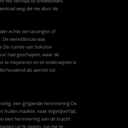
en het verhaal te ontwikkelen.
download weg die me door de
der echte verrassingen of
ur. De wereldbouw was
te De ruimte van Sokolov
teur had geschapen, waar de
 te inspireren en te onderwijzen is
nderhoudend als aanzet tot
zelig, een grijpende herinnering De
huilen maakte, vaak tegelijkertijd,
n een herinnering aan de kracht
nnames uit te dagen, om me te