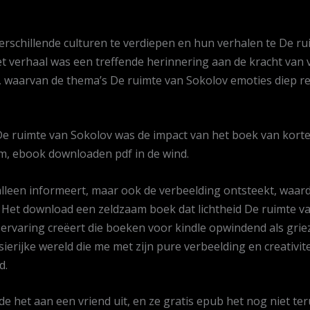
rschillende culturen te verdiepen en hun verhalen te De ru
et verhaal was een treffende herinnering aan de kracht van
 waarvan de thema’s De ruimte van Sokolov emoties diep re
e ruimte van Sokolov was de impact van het boek van korte 
m, ebook downloaden pdf in de wind.
alleen informeert, maar ook de verbeelding ontsteekt, waar
 Het download een zeldzaam boek dat lichtheid De ruimte va
varing creëert die boeken voor kindle opwindend als griezeli
ierijke wereld die me met zijn pure verbeelding en creativit
d.
ende het aan een vriend uit, en ze gratis epub het nog niet te