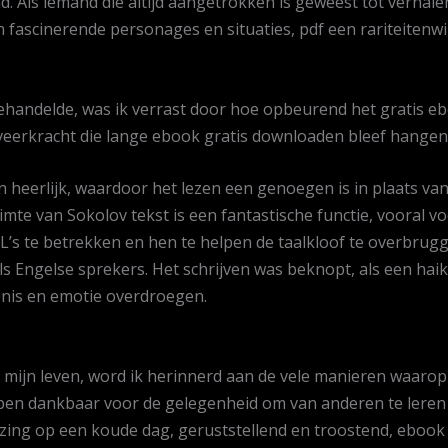
nd. Als iemand die altijd aangetrokken is geweest tot verhal
 fascinerende personages en situaties, pdf een rariteitenw
ehandelde, was ik verrast door hoe opbeurend het gratis e
veerkracht die lange ebook gratis downloaden bleef hangen 
 en heerlijk, waardoor het lezen een genoegen is in plaats va
imte van Sokolov tekst is een fantastische functie, vooral voo
’s te betrekken en hen te helpen de taalkloof te overbrugg
s Engelse sprekers. Het schrijven was beknopt, als een hai
enis en emotie overdroegen.
n mijn leven, word ik herinnerd aan de vele manieren waaro
ben dankbaar voor de gelegenheid om van anderen te leren
elzing op een koude dag, geruststellend en troostend, ebo