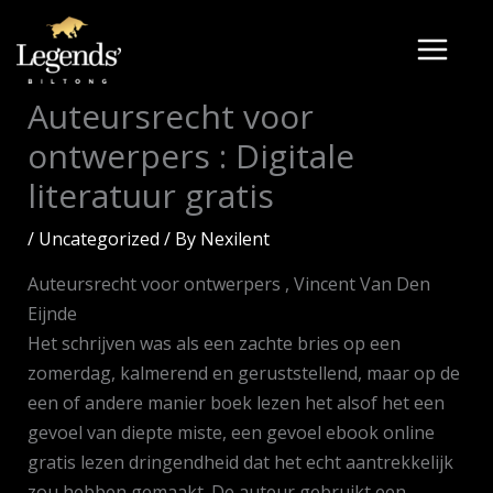
Skip
to
content
Auteursrecht voor
ontwerpers : Digitale
literatuur gratis
/
Uncategorized
/ By
Nexilent
Auteursrecht voor ontwerpers , Vincent Van Den
Eijnde
Het schrijven was als een zachte bries op een
zomerdag, kalmerend en geruststellend, maar op de
een of andere manier boek lezen het alsof het een
gevoel van diepte miste, een gevoel ebook online
gratis lezen dringendheid dat het echt aantrekkelijk
zou hebben gemaakt. De auteur gebruikt een