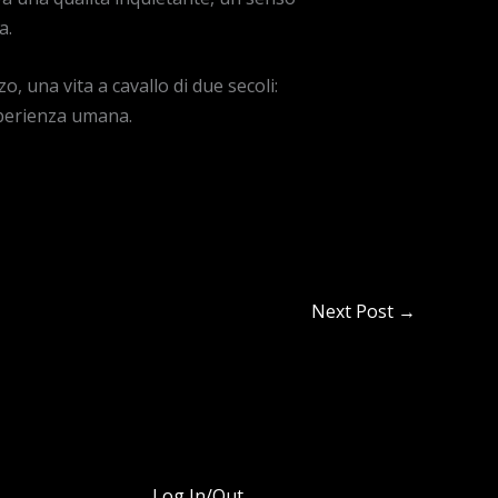
a.
, una vita a cavallo di due secoli:
esperienza umana.
Next Post
→
Log In/Out