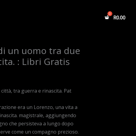
R
0.00
 di un uomo tra due
ta. : Libri Gratis
ittà, tra guerra e rinascita. Pat
rrazione era un Lorenzo, una vita a
 rinascita. magistrale, aggiungendo
sogno che persisteva a lungo dopo
ro serve come un compagno prezioso.