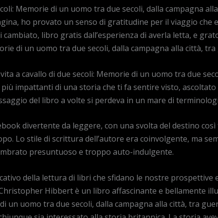
coli: Memorie di un uomo tra due secoli, dalla campagna alla c
agina, ho provato un senso di gratitudine per il viaggio che e
cambiato, libro gratis dall’esperienza di averla letta, e gra
orie di un uomo tra due secoli, dalla campagna alla città, tra 
ita a cavallo di due secoli: Memorie di un uomo tra due secoli
iù impattanti di una storia che ti fa sentire visto, ascoltato
essaggio del libro a volte si perdeva in un mare di terminol
book divertente da leggere, con una svolta del destino così fo
opo. Lo stile di scrittura dell’autore era coinvolgente, ma 
è sembrato presuntuoso e troppo auto-indulgente.
icativo della lettura di libri che sfidano le nostre prospettiv
i Christopher Hibbert è un libro affascinante e bellamente ill
di un uomo tra due secoli, dalla campagna alla città, tra guerr
chiunque sia interessato alla storia britannica. La storia av