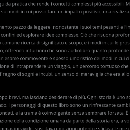
ida pratica che rende i concetti complessi più accessibili. 
e sui modi in cui posso fare un impatto positivo, una reali
imento pazzo da leggere, nonostante i suoi temi pesanti e l’
 i confini ed esplorare idee complesse. Ciò che risuona profo
 comune ricerca di significato e scopo, e i modi in cui le pr
io, offrendo intuizioni che sono audiolibro quanto profonde
un esame commovente e spesso umoristico dei modi in cui ci
ione di intraprendere un viaggio, un percorso tortuoso che
 regno di sogni e incubi, un senso di meraviglia che era all
po brevi, ma lasciano desiderare di più. Ogni storia è uno s
do. I personaggi di questo libro sono un rinfrescante cambia
otondati, e la trama è coinvolgente senza sembrare forzata. È
zione della condizione umana da parte della storia era, a vol
magini vivide, suscitava emozioni potenti e sfidava le mie c