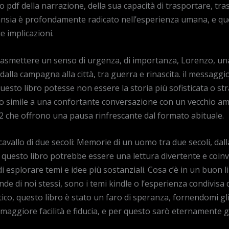
liano pdf della narrazione, della sua capacità di trasportare, 
i ansia è profondamente radicato nell’esperienza umana, e qu
e implicazioni.
asmettere un senso di urgenza, di importanza, Lorenzo, una v
alla campagna alla città, tra guerra e rinascita. il messaggi
sto libro potesse non essere la storia più sofisticata o strati
 simile a una confortante conversazione con un vecchio ami
12 che offrono una pausa rinfrescante dal formato abituale.
 cavallo di due secoli: Memorie di un uomo tra due secoli, dal
iale, questo libro potrebbe essere una lettura divertente e coi
splorare temi e idee più sostanziali. Cosa c’è in un buon li
nde di noi stessi, sono i temi kindle o l’esperienza condivisa
o, questo libro è stato un faro di speranza, fornendomi gli 
n maggiore facilità e fiducia, e per questo sarò eternamente g