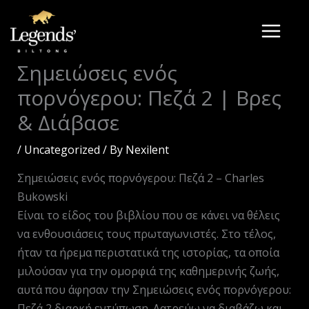
Skip
to
content
Σημειώσεις ενός
πορνόγερου: Πεζά 2 | Βρες
& Διάβασε
/
Uncategorized
/ By
Nexilent
Σημειώσεις ενός πορνόγερου: Πεζά 2 – Charles
Bukowski
Είναι το είδος του βιβλίου που σε κάνει να θέλεις
να ενθουσιάσεις τους πρωταγωνιστές. Στο τέλος,
ήταν τα ήρεμα περιστατικά της ιστορίας, τα οποία
μιλούσαν για την ομορφιά της καθημερινής ζωής,
αυτά που άφησαν την Σημειώσεις ενός πορνόγερου:
Πεζά 2 διαρκή εντύπωση. Λατρεύω να διαβάζω και