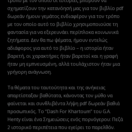
τρόπο με τον οποίο οι ιστορίες μπορούν να
σχηματίζουν την κατανόησή μας για τον βιβλίο pdf
δωρεάν ήμουν γεμάτος ενδιαφέρον για τον τρόπο
με τον οποίο αυτό το βιβλίο χρησιμοποιούσε τη
φαντασία για να εξερευνάει περίπλοκα κοινωνικά
ζητήματα. Δεν θα πω ψέματα, ήμουν εντελώς
αδιάφορος για αυτό το βιβλίο – η ιστορία ήταν
βαρετή, οι χαρακτήρες ήταν βαρετοί και η γραφή
ήταν μη εμπνευσμένη, αλλά τουλάχιστον ήταν μια
γρήγορη ανάγνωση.
Τα θέματα του ταυτούτητα και της ανήκειας
απαρτίσταξαν βαθύτατα, κάνοντας τον μύθο να
φαίνεται και συνθλιβέντα λήψη pdf δωρεάν βαθιά
προσωπικός. Το “Dash For Khartoum” του G.A.
Henty είναι ένα Σημειώσεις ενός πορνόγερου: Πεζά
2 ιστορικό περιπέτεια που εγείρει το παρελθόν.