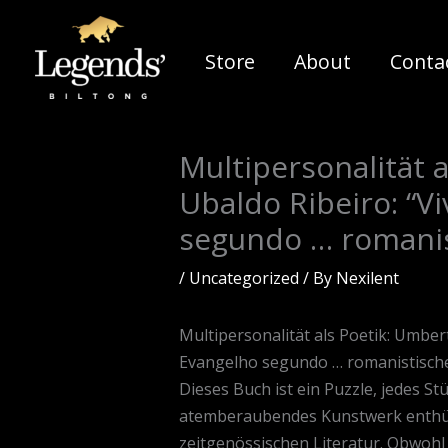
Skip
to
Store
About
Conta
content
Multipersonalität a
Ubaldo Ribeiro: “Vi
segundo … romanis
/
Uncategorized
/ By
Nexilent
Multipersonalität als Poetik: Umbert
Evangelho segundo … romanistische
Dieses Buch ist ein Puzzle, jedes Stü
atemberaubendes Kunstwerk enthüllt
zeitgenössischen Literatur. Obwohl di