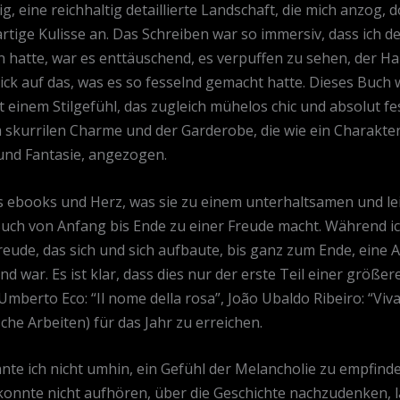
 eine reichhaltig detaillierte Landschaft, die mich anzog, d
tige Kulisse an. Das Schreiben war so immersiv, dass ich d
n hatte, war es enttäuschend, es verpuffen zu sehen, der 
ck auf das, was es so fesselnd gemacht hatte. Dieses Buch 
t einem Stilgefühl, das zugleich mühelos chic und absolut fe
skurrilen Charme und der Garderobe, die wie ein Charakter 
nd Fantasie, angezogen.
s ebooks und Herz, was sie zu einem unterhaltsamen und le
uch von Anfang bis Ende zu einer Freude macht. Während ich
eude, das sich und sich aufbaute, bis ganz zum Ende, eine 
war. Es ist klar, dass dies nur der erste Teil einer größeren
 Umberto Eco: “Il nome della rosa”, João Ubaldo Ribeiro: “Viv
he Arbeiten) für das Jahr zu erreichen.
onnte ich nicht umhin, ein Gefühl der Melancholie zu empfi
 konnte nicht aufhören, über die Geschichte nachzudenken, 