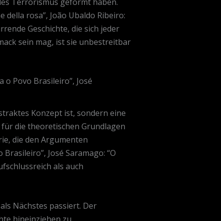
 des Terrorismus geformt haben.
e della rosa”, João Ubaldo Ribeiro:
rende Geschichte, die sich jeder
ck sein mag, ist sie unbestreitbar
a o Povo Brasileiro”, José
bstraktes Konzept ist, sondern eine
h für die theoretischen Grundlagen
orie, die den Argumenten
o Brasileiro”, José Saramago: “O
ufschlussreich als auch
 als Nächstes passiert. Der
chte hineinziehen zu