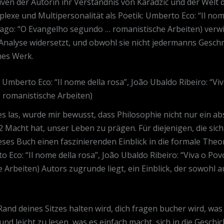
en der Autorin ihr Verständnis von Karadzic und der Welt
plexe und Multipersonalität als Poetik: Umberto Eco: “Il nom
mago: “O Evangelho segundo … romanistische Arbeiten) verwir
lyse widersetzt, und obwohl sie nicht jedermanns Geschma
hes Werk.
 Umberto Eco: “Il nome della rosa”, João Ubaldo Ribeiro: “Viv
romanistische Arbeiten)
es las, wurde mir bewusst, dass Philosophie nicht nur ein a
b2 Macht hat, unser Leben zu prägen. Für diejenigen, die sic
eses Buch einen faszinierenden Einblick in die formale The
o Eco: “Il nome della rosa”, João Ubaldo Ribeiro: “Viva o Pov
rbeiten) Autors zugrunde liegt, ein Einblick, der sowohl a
Rand deines Sitzes halten wird, dich fragen bucher wird, was
 und leicht zu lesen, was es einfach macht, sich in die Geschi