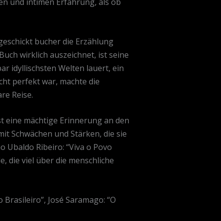
hen und intimen Erfahrung, als ob
geschickt bucher die Erzählung
uch wirklich auszeichnet, ist seine
r idyllischsten Welten lauert, ein
cht perfekt war, machte die
re Reise.
st eine mächtige Erinnerung an den
 mit Schwächen und Stärken, die sie
ão Ubaldo Ribeiro: “Viva o Povo
e, die viel über die menschliche
o Brasileiro”, José Saramago: “O