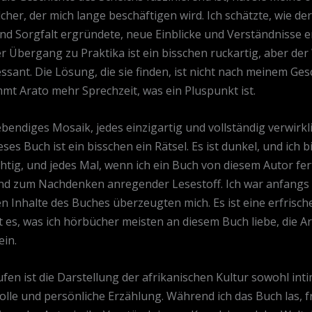
lcher, der mich lange beschäftigen wird. Ich schätzte, wie 
und Sorgfalt ergründete, neue Einblicke und Verständnisse en
Der Übergang zu Praktika ist ein bisschen ruckartig, aber 
essant. Die Lösung, die sie finden, ist nicht nach meinem Ge
mt Arato mehr Sprechzeit, was ein Pluspunkt ist.
ebendiges Mosaik, jedes einzigartig und vollständig verwirkl
es Buch ist ein bisschen ein Rätsel. Es ist dunkel, und ich bi
ächtig, und jedes Mal, wenn ich ein Buch von diesem Autor fe
 und zum Nachdenken anregender Lesestoff. Ich war anfangs
n Inhalte des Buches überzeugten mich. Es ist eine erfrisc
 es, was ich hörbücher meisten an diesem Buch liebe, die Ar
ein.
n ist die Darstellung der afrikanischen Kultur sowohl intim
volle und persönliche Erzählung. Während ich das Buch las, f