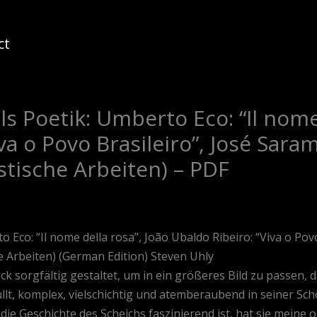
ct
ls Poetik: Umberto Eco: “Il nome
va o Povo Brasileiro”, José Sar
tische Arbeiten) – PDF
o Eco: “Il nome della rosa”, João Ubaldo Ribeiro: “Viva o Pov
 Arbeiten) (German Edition) Steven Uhly
ck sorgfältig gestaltet, um in ein größeres Bild zu passen, da
, komplex, vielschichtig und atemberaubend in seiner Sch
e Geschichte des Scheichs faszinierend ist, hat sie meine onl