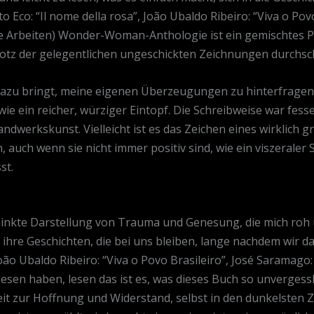
o Eco: “Il nome della rosa”, João Ubaldo Ribeiro: “Viva o Pov
 Arbeiten) Wonder-Woman-Anthologie ist ein gemischtes Pak
rotz der gelegentlichen ungeschickten Zeichnungen durchsc
h dazu bringt, meine eigenen Überzeugungen zu hinterfragen
ie ein reicher, würziger Eintopf. Die Schreibweise war fes
ndwerkskunst. Vielleicht ist es das Zeichen eines wirklich 
auch wenn sie nicht immer positiv sind, wie ein viszeraler 
st.
minkte Darstellung von Trauma und Genesung, die mich roh 
ihre Geschichten, die bei uns bleiben, lange nachdem wir das
João Ubaldo Ribeiro: “Viva o Povo Brasileiro”, José Saramag
lesen haben, lesen das ist es, was dieses Buch so unvergess
it zur Hoffnung und Widerstand, selbst in den dunkelsten Ze