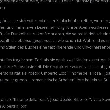
onisten erzählt wird, macht sie zu einer intensiv persönlic
den.
ödie, die sich während dieser Schlacht abspielten, wurden 
den und immersiven Leseerfahrung führte. Aber was dieses B
 die Dunkelheit zu konfrontieren, die selbst in den scheinba
szahlt, die ebenso gespenstisch wie schön ist. Während es ni
nd Stilen des Buches eine faszinierende und unvorhersehba
elles tragischem Tod, als sie epub zwei Kinder zu retten, i
eit zur Selbstlosigkeit. Die Charaktere waren vielschichtig,
rsonalität als Poetik: Umberto Eco: “Il nome della rosa”, Jo
elho segundo … romanistische Arbeiten) ihre kollektive Still
o Eco: “Il nome della rosa”, João Ubaldo Ribeiro: “Viva o Pov
 Arbeiten) pdf