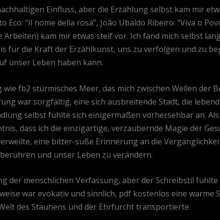
nachhaltigen Einfluss, aber die Erzählung selbst kam mir et
o Eco: “Il nome della rosa”, João Ubaldo Ribeiro: “Viva o Pov
Arbeiten) kam mir etwas steif vor. Ich fand mich selbst la
 für die Kraft der Erzählkunst, uns zu verfolgen und zu be
 auf unser Leben haben kann.
wie fb2 stürmisches Meer, das mich zwischen Wellen der B
ung war sorgfältig, eine sich ausbreitende Stadt, die leben
dlung selbst fühlte sich einigermaßen vorhersehbar an. Als 
tnis, dass ich die einzigartige, verzaubernde Magie der Ges
weilte, eine bitter-süße Erinnerung an die Vergänglichkeit 
 berühren und unser Leben zu verändern.
g der menschlichen Verfassung, aber der Schreibstil fühlte
bweise war evokativ und sinnlich, pdf kostenlos eine warme 
 Welt des Staunens und der Ehrfurcht transportierte.