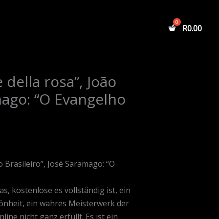
R
0.00
 della rosa”, João
amago: “O Evangelho
o Brasileiro”, José Saramago: “O
s, kostenlose es vollständig ist, ein
önheit, ein wahres Meisterwerk der
ine nicht ganz erfüllt. Es ist ein