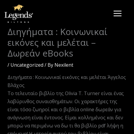
Skip
to
content
Διηγήματα : Κοινωνικαί
εικόνες και μελέται –
Δωρεάν eBooks
/
Uncategorized
/ By
Nexilent
Διηγήματα : Κοινωνικαί εικόνες και μελέται Άγγελος
Βλάχος
Το τελευταίο βιβλίο της Olivia T. Turner είναι ένας
λαβύρινθος συναισθημάτων. Οι χαρακτήρες της
είναι τόσο ζωηροί και ο βιβλία online δωρεάν για
ανάγνωση είναι έντονος. Είμαι κολλημένος και δεν
μπορώ να περιμένω να δω τι θα βιβλίο pdf λήψη η
επόμενη! Η ιστορία αυτού του βιβλίου είναι