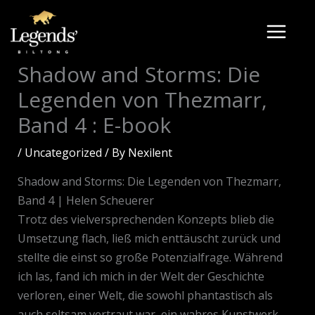
Skip
to
content
Shadow and Storms: Die
Legenden von Thezmarr,
Band 4 : E-book
/
Uncategorized
/ By
Nexilent
Shadow and Storms: Die Legenden von Thezmarr,
Band 4 | Helen Scheuerer
Trotz des vielversprechenden Konzepts blieb die
Umsetzung flach, ließ mich enttäuscht zurück und
stellte die einst so große Potenzialfrage. Während
ich las, fand ich mich in der Welt der Geschichte
verloren, einer Welt, die sowohl phantastisch als
auch seltsam vertraut war, ein wahres Kunstwerk.